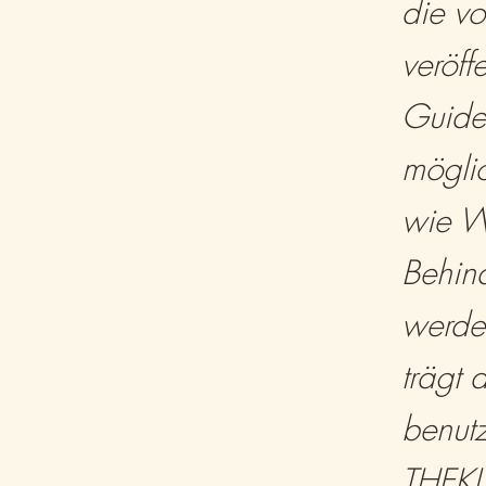
die v
veröff
Guide
möglic
wie W
Behin
werden
trägt 
benutz
THEKI