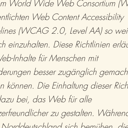
om World Wide Web Consortium (
entlichten Web Content Accessibility
lines (WCAG 2.0, Level AA) so wei
h einzuhalten. Diese Richtlinien erläu
eb-Inhalte für Menschen mit
derungen besser zugänglich gemach
 können. Die Einhaltung dieser Richt
dazu bei, das Web für alle
erfreundlicher zu gestalten. Währen
 Norddeutschland sich bemühen, di