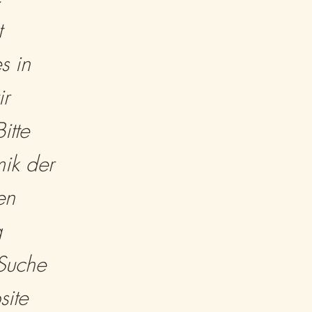
t
s in
ir
itte
ik der
en
g
 Suche
site