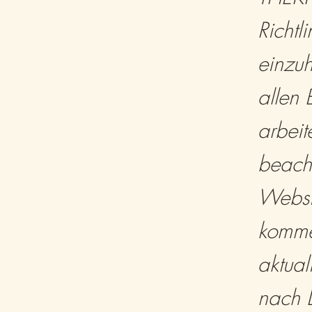
Richtl
einzuh
allen 
arbeit
beach
Websit
komme
aktual
nach L