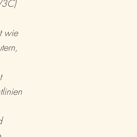
W3C)
t wie
tern,
t
linien
d
e