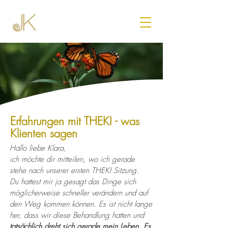
Erfahrungen mit THEKI - was
Klienten sagen
Hallo liebe Klara,
ich möchte dir mitteilen, wo ich gerade
stehe nach unserer ersten THEKI Sitzung.
Du hattest mir ja gesagt das Dinge sich
möglicherweise schneller verändern und auf
den Weg kommen können. Es ist nicht lange
her, dass wir diese Behandlung hatten und
tatsächlich dreht sich gerade mein Leben. Es